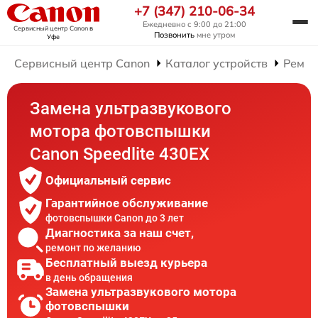
+7 (347) 210-06-34
Ежедневно с 9:00 до 21:00
Сервисный центр Canon
в
Позвонить
мне утром
Уфе
Сервисный центр Canon
Каталог устройств
Ремон
Замена ультразвукового
мотора фотовспышки
Canon Speedlite 430EX
Официальный сервис
Гарантийное обслуживание
фотовспышки Canon до 3 лет
Диагностика за наш счет,
ремонт по желанию
Бесплатный выезд курьера
в день обращения
Замена ультразвукового мотора
фотовспышки