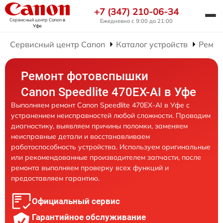
+7 (347) 210-06-34
Сервисный центр Canon
в
Ежедневно с 9:00 до 21:00
Уфе
Сервисный центр Canon
Каталог устройств
Ремон
Ремонт фотовспышки
Canon Speedlite 470EX-AI в Уфе
Выполняем ремонт Canon Speedlite 470EX-AI в Уфе с
устранением неисправностей любой сложности. Проводим
диагностику, выявляем причины поломки, заменяем
неисправные детали и восстанавливаем
работоспособность устройства. Используем оригинальные
или рекомендованные производителем запчасти, после
ремонта выполняем проверку всех функций и
предоставляем гарантию.
Официальный сервис
Гарантийное обслуживание