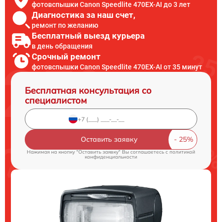
фотовспышки Canon Speedlite 470EX-AI до 3 лет
Диагностика за наш счет,
ремонт по желанию
Бесплатный выезд курьера
в день обращения
Срочный ремонт
фотовспышки Canon Speedlite 470EX-AI от 35 минут
Бесплатная консультация со
специалистом
Оставить заявку
Нажимая на кнопку "Оставить заявку" Вы соглашаетесь c
политикой
конфиденциальности